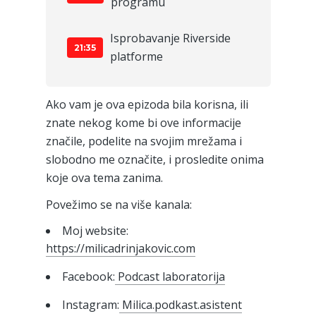
programu
Isprobavanje Riverside
21:35
platforme
Ako vam je ova epizoda bila korisna, ili
znate nekog kome bi ove informacije
značile, podelite na svojim mrežama i
slobodno me označite, i prosledite onima
koje ova tema zanima.
Povežimo se na više kanala:
Moj website:
https://milicadrinjakovic.com
Facebook:
Podcast laboratorija
Instagram:
Milica.podkast.asistent