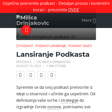
Uspešno pokrenite podkast - Detaljan proces i konkretni
koraci - preuzmite
OVDE
Meni
PODKAST
PODKAST LANSIRANJE
PODKAST SAVETI
Lansiranje Podkasta
EPIZODA 5
OD
MILICA DRINJAKOVIC
AUGUST 19, 2023
1 MIN ČITANJE
Spremite se da svoj podkast pretvorite iz
ideje u stvarnost i učinite ga uspešnim. Od
definisanja vaše svrhe i
strategije
do
izgradnje čvrste
osnove
, pokrivamo sve