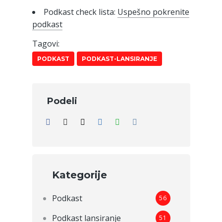
Podkast check lista:
Uspešno pokrenite
podkast
Tagovi:
PODKAST
PODKAST-LANSIRANJE
Podeli
Kategorije
Podkast
56
Podkast lansiranje
51