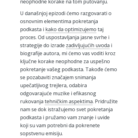
neophodne korake na tom putovanju.
U današnjoj epizodi ćemo razgovarati o
osnovnim elementima pokretanja
podkasta i
kako da optimizujemo
taj
proces. Od uspostavljanja jasne svrhe i
strategije do izrade
zadivljujućih uvoda
i
biografije autora, mi ćemo vas voditi kroz
ključne korake neophodne za uspešno
pokretanje vašeg podkasta. Takođe ćemo
se pozabaviti značajem snimanja
upečatljivog trejlera, odabira
odgovarajuće muzike i efikasnog
rukovanja
tehničkim aspektima
. Pridružite
nam se dok istražujemo svet pokretanja
podkasta i pružamo vam znanje i uvide
koji su vam potrebni da pokrenete
sopstvenu emisiju.