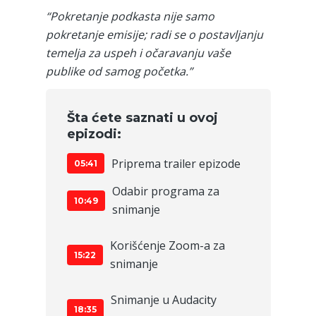
“Pokretanje podkasta nije samo
pokretanje emisije; radi se o
postavljanju
temelja za uspeh i očaravanju vaše
publike od samog početka.”
Šta ćete saznati u ovoj
epizodi:
Priprema trailer epizode
05:41
Odabir programa za
10:49
snimanje
Korišćenje Zoom-a za
15:22
snimanje
Snimanje u Audacity
18:35