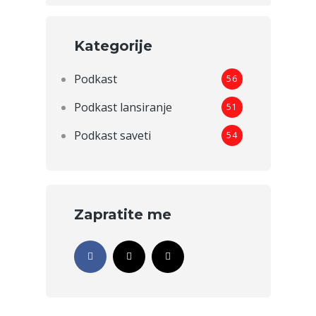
Kategorije
Podkast
56
Podkast lansiranje
51
Podkast saveti
54
Zapratite me