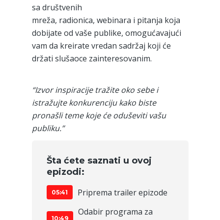
sa društvenih
mreža, radionica, webinara i pitanja koja
dobijate od vaše publike, omogućavajući
vam da kreirate vredan sadržaj koji će
držati slušaoce zainteresovanim.
“Izvor inspiracije tražite oko sebe i
istražujte konkurenciju kako biste
pronašli teme koje će oduševiti vašu
publiku.”
Šta ćete saznati u ovoj
epizodi:
Priprema trailer epizode
05:41
Odabir programa za
10:49