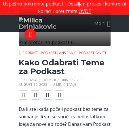
Uspešno pokrenite podkast - Detaljan proces i konkretni
koraci - preuzmite
OVDE
Meni
PODKAST
PODKAST LANSIRANJE
PODKAST SAVETI
Kako Odabrati Teme
za Podkast
EPIZODA 4
OD
MILICA DRINJAKOVIC
AUGUST 19, 2023
2 MIN ČITANJE
Da li ste ikada počeli podkast bez teme za
snimanje ili ste se suočili s nedostatkom
ideja za nove epizode? Danas vam Podkast