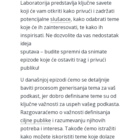
Laboratorija predstavlja ključne savete
koji će vam otkriti kako privući i zadržati
potencijalne
slušaoce
, kako odabrati teme
koje će ih zainteresovati, te kako ih
inspirisati. Ne dozvolite da vas nedostatak
ideja
sputava – budite spremni da snimate
epizode koje će ostaviti trag i privući
publiku!
U današnjoj epizodi ćemo se detaljnije
baviti procesom generisanja tema za vaš
podkast, jer dobro definisane teme su od
ključne važnosti za uspeh vašeg podkasta.
Razgovaraćemo o važnosti definisanja
ciljne publike
i razumevanju njihovih
potreba i interesa. Takođe ćemo istražiti
kako možete iskoristiti teme koje dolaze