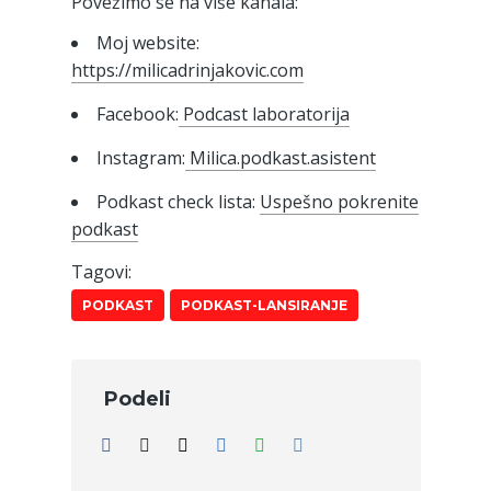
Povežimo se na više kanala:
Moj website:
https://milicadrinjakovic.com
Facebook:
Podcast laboratorija
Instagram:
Milica.podkast.asistent
Podkast check lista:
Uspešno pokrenite
podkast
Tagovi:
PODKAST
PODKAST-LANSIRANJE
Podeli