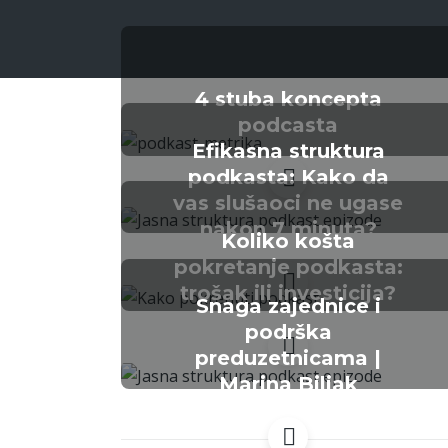
4 stuba koncepta
podcasta
Efikasna struktura
podkasta: Kako da
vas slušaoci ne ugase
nakon 7 minuta?
Koliko košta
pokretanje podkasta:
trošak ili investicija?
Snaga zajednice i
podrška
preduzetnicama |
Marina Biljak