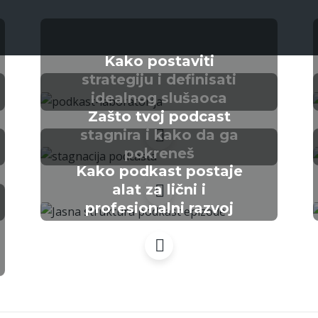
Kako postaviti
strategiju i definisati
idealnog slušaoca
Zašto tvoj podcast
stagnira i kako da ga
pokreneš
Kako podkast postaje
alat za lični i
profesionalni razvoj