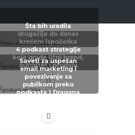
Šta bih uradila
drugačije da danas
krećem ispočetka
4 podkast strategije
koje grade lični brend,
Saveti za uspešan
autoritet i prodaju
email marketing i
povezivanje sa
publikom preko
podkasta | Dragana
Repac