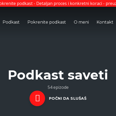
krenite podkast - Detaljan proces i konkretni koraci - pre
Podkast
Pokrenite podkast
O meni
Kontakt
Podkast saveti
54 epizode
POČNI DA SLUŠAŠ