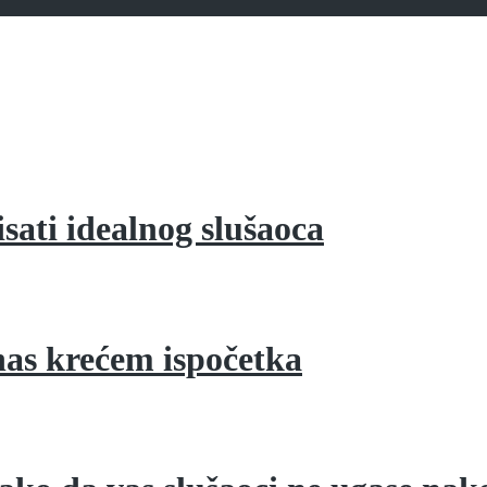
isati idealnog slušaoca
nas krećem ispočetka