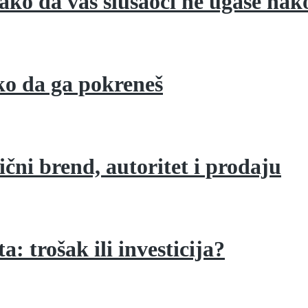
ako da vas slušaoci ne ugase na
ako da ga pokreneš
ični brend, autoritet i prodaju
: trošak ili investicija?