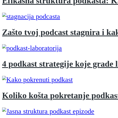
Efikasna struktura podkasta: K
Zašto tvoj podcast stagnira i k
4 podkast strategije koje grade l
Koliko košta pokretanje podkasta