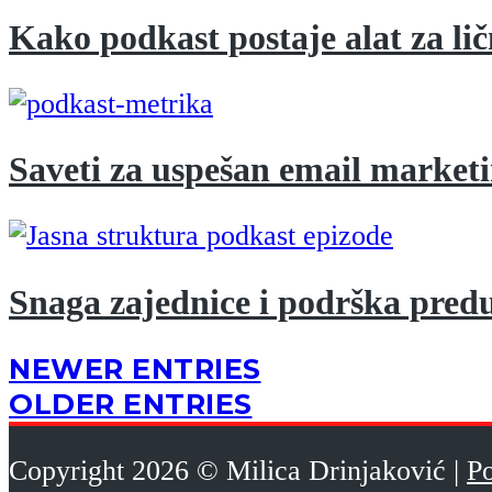
Kako podkast postaje alat za lič
Saveti za uspešan email market
Snaga zajednice i podrška pred
NEWER ENTRIES
OLDER ENTRIES
Copyright 2026 © Milica Drinjaković |
Po