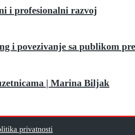
ni i profesionalni razvoj
ing i povezivanje sa publikom p
uzetnicama | Marina Biljak
litika privatnosti