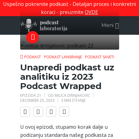
Uspešno pokrenite podkast - Detaljan proces i konkretni
koraci - preuzmite
OVDE
Meni
PODKAST
PODKAST LANSIRANJE
PODKAST SAVETI
Unapredi podkast uz
analitiku iz 2023
Podcast Wrapped
EPIZODA 21
OD
MILICA DRINJAKOVIC
DECEMBER 25, 2023
3 MIN ČITANJE
U ovoj epizodi, stupamo korak dalje u
podizanju standarda našeg podkasta za