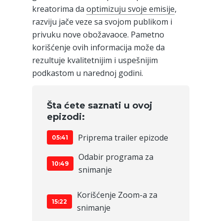
kreatorima da
optimizuju svoje emisije
,
razviju jače veze sa svojom publikom i
privuku nove obožavaoce. Pametno
korišćenje ovih informacija može da
rezultuje kvalitetnijim i uspešnijim
podkastom u narednoj godini.
Šta ćete saznati u ovoj
epizodi:
Priprema trailer epizode
05:41
Odabir programa za
10:49
snimanje
Korišćenje Zoom-a za
15:22
snimanje