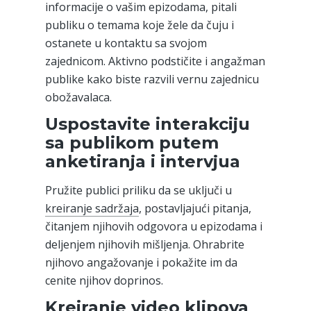
informacije o vašim epizodama, pitali
publiku o temama koje žele da čuju i
ostanete u kontaktu sa svojom
zajednicom. Aktivno podstičite i angažman
publike kako biste razvili vernu zajednicu
obožavalaca.
Uspostavite interakciju
sa publikom putem
anketiranja i intervjua
Pružite publici priliku da se uključi u
kreiranje sadržaja
, postavljajući pitanja,
čitanjem njihovih odgovora u epizodama i
deljenjem njihovih mišljenja. Ohrabrite
njihovo angažovanje i pokažite im da
cenite njihov doprinos.
Kreiranje video klipova