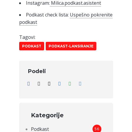
Instagram:
Milica.podkast.asistent
Podkast check lista:
Uspešno pokrenite
podkast
Tagovi:
PODKAST
PODKAST-LANSIRANJE
Podeli
Kategorije
Podkast
56