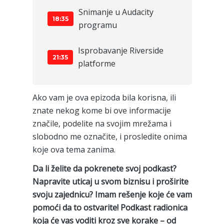
Snimanje u Audacity
18:35
programu
Isprobavanje Riverside
21:35
platforme
Ako vam je ova epizoda bila korisna, ili
znate nekog kome bi ove informacije
značile, podelite na svojim mrežama i
slobodno me označite, i prosledite onima
koje ova tema zanima.
Da li želite da pokrenete svoj podkast?
Napravite uticaj u svom biznisu i proširite
svoju zajednicu? Imam rešenje koje će vam
pomoći da to ostvarite! Podkast radionica
koja će vas voditi kroz sve korake – od