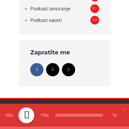
Podkast lansiranje
51
Podkast saveti
54
Zapratite me
Copyright 2026 © Milica Drinjaković |
Politika
15
15
1x
privatnosti
Podkast
Pokrenite podkast
O meni
Kontakt