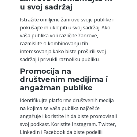
u svoj sadržaj
Istražite omiljene žanrove svoje publike i
pokušajte ih uklopiti u svoj sadržaj. Ako
vaša publika voli različite žanrove,
razmislite o kombinovanju tih
interesovanja kako biste proširili svoj
sadržaj i privukli raznoliku publiku.
Promocija na
društvenim medijima i
angažman publike
Identifikujte platforme društvenih medija
na kojima se vaša publika najčešće
angažuje i koristite ih da biste promovisali
svoj podkast. Koristite Instagram, Twitter,
LinkedIn i Facebook da biste podelili