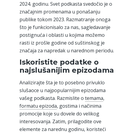
2024. godinu. Svet podkasta svedočio je o
značajnim promenama u ponašanju
publike tokom 2023. Razmatranje onoga
što je funkcionisalo za nas, sagledavanje
postignuća i oblasti u kojima možemo
rasti iz prošle godine od suštinskog je
značaja za napredak u narednom periodu.
Iskoristite podatke o
najslušanijim epizodama
Analizirajte šta je to posebno privuklo
slušaoce u najpopularnijim epizodama
vašeg podkasta. Razmislite o
temama
,
formatu epizoda
, gostima i načinima
promocije koje su dovele do velikog
interesovanja. Zatim, prilagodite ove
elemente za narednu godinu, koristeći