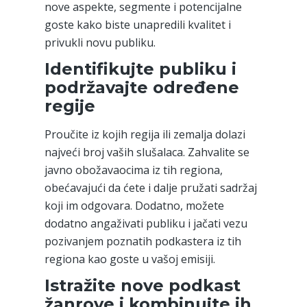
nove aspekte, segmente i potencijalne
goste kako biste unapredili kvalitet i
privukli novu publiku.
Identifikujte publiku i
podržavajte određene
regije
Proučite iz kojih regija ili zemalja dolazi
najveći broj vaših slušalaca. Zahvalite se
javno obožavaocima iz tih regiona,
obećavajući da ćete i dalje pružati sadržaj
koji im odgovara. Dodatno, možete
dodatno angaživati publiku i jačati vezu
pozivanjem poznatih podkastera iz tih
regiona kao goste u vašoj emisiji.
Istražite nove podkast
žanrove i kombinujte ih