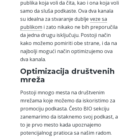
publika koja voli da čita, kao i ona koja voli
samo da sluša podkaste. Ova dva kanala
su idealna za stvaranje dublje
veze sa
publikom
i zato nikako ne bih preporučila
da jedna drugu isključuju. Postoji način
kako možemo pomiriti obe strane, i da na
najbolji mogući način optimizujemo ova
dva kanala.
Optimizacija društvenih
mreža
Postoji mnogo mesta na društvenim
mrežama koje možemo da iskoristimo za
promociju podkasta. Često BIO sekciju
zanemarimo da istaknemo svoj podkast, a
to je prvo mesto kada upoznajemo
potencijalnog pratioca sa našim radom.