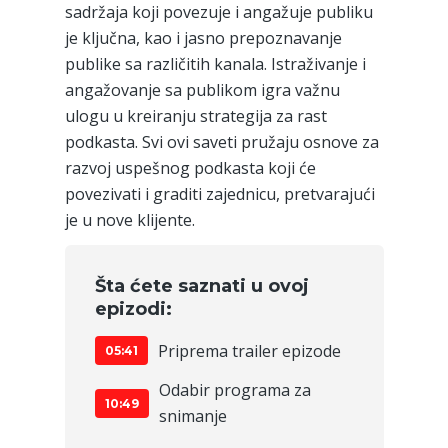
sadržaja koji povezuje i angažuje publiku
je ključna, kao i jasno prepoznavanje
publike sa različitih kanala. Istraživanje i
angažovanje sa publikom igra važnu
ulogu u kreiranju strategija za rast
podkasta. Svi ovi saveti pružaju osnove za
razvoj uspešnog podkasta koji će
povezivati i graditi zajednicu, pretvarajući
je u nove klijente.
Šta ćete saznati u ovoj
epizodi:
Priprema trailer epizode
05:41
Odabir programa za
10:49
snimanje