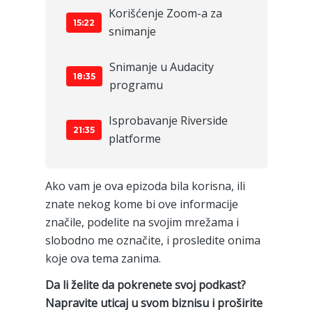
Korišćenje Zoom-a za
15:22
snimanje
Snimanje u Audacity
18:35
programu
Isprobavanje Riverside
21:35
platforme
Ako vam je ova epizoda bila korisna, ili
znate nekog kome bi ove informacije
značile, podelite na svojim mrežama i
slobodno me označite, i prosledite onima
koje ova tema zanima.
Da li želite da pokrenete svoj podkast?
Napravite uticaj u svom biznisu i proširite