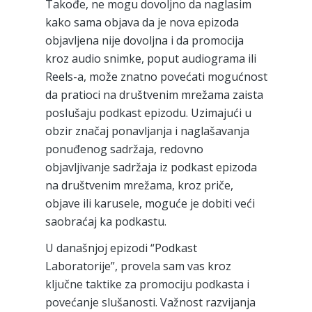
Takođe, ne mogu dovoljno da naglasim
kako sama objava da je nova epizoda
objavljena nije dovoljna i da promocija
kroz audio snimke, poput audiograma ili
Reels-a, može znatno povećati mogućnost
da pratioci na društvenim mrežama zaista
poslušaju podkast epizodu. Uzimajući u
obzir značaj ponavljanja i naglašavanja
ponuđenog sadržaja, redovno
objavljivanje sadržaja iz podkast epizoda
na društvenim mrežama, kroz priče,
objave ili karusele, moguće je dobiti veći
saobraćaj ka podkastu.
U današnjoj epizodi “Podkast
Laboratorije”, provela sam vas kroz
ključne taktike za promociju podkasta i
povećanje slušanosti. Važnost razvijanja