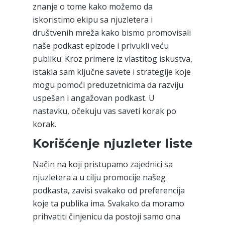
znanje o tome kako možemo da
iskoristimo ekipu sa njuzletera i
društvenih mreža kako bismo promovisali
naše podkast epizode i privukli veću
publiku. Kroz primere iz vlastitog iskustva,
istakla sam ključne savete i strategije koje
mogu pomoći preduzetnicima da razviju
uspešan i angažovan podkast. U
nastavku, očekuju vas saveti korak po
korak.
Korišćenje njuzleter liste
Način na koji pristupamo zajednici sa
njuzletera a u cilju promocije našeg
podkasta, zavisi svakako od preferencija
koje ta publika ima. Svakako da moramo
prihvatiti činjenicu da postoji samo ona