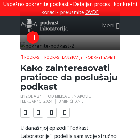
Uspešno pokrenite podkast - Detaljan proces i konkretni
koraci - preuzmite
OVDE
Meni
PODKAST
PODKAST LANSIRANJE
PODKAST SAVETI
Kako zainteresovati
pratioce da poslušaju
podkast
EPIZODA 24
OD
MILICA DRINJAKOVIC
FEBRUARY 5, 2024
3 MIN ČITANJE
U današnjoj epizodi “Podkast
Laboratorije”, podelila sam svoje stručno