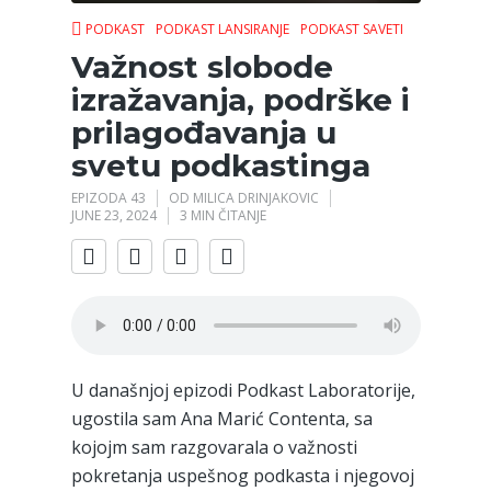
PODKAST
PODKAST LANSIRANJE
PODKAST SAVETI
Važnost slobode
izražavanja, podrške i
prilagođavanja u
svetu podkastinga
EPIZODA 43
OD
MILICA DRINJAKOVIC
JUNE 23, 2024
3 MIN ČITANJE
U današnjoj epizodi Podkast Laboratorije,
ugostila sam Ana Marić Contenta, sa
kojojm sam razgovarala o važnosti
pokretanja uspešnog podkasta i njegovoj