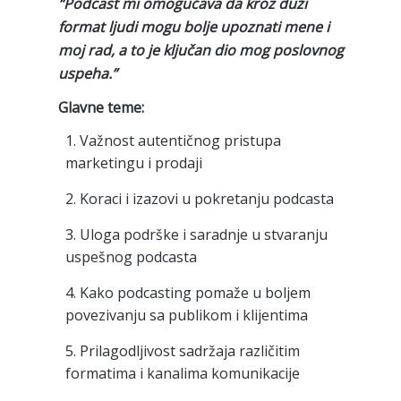
“Podcast mi omogućava da kroz duži
format ljudi mogu bolje upoznati mene i
moj rad, a to je ključan dio mog poslovnog
uspeha.”
Glavne teme:
Važnost autentičnog pristupa
marketingu i prodaji
Koraci i izazovi u pokretanju podcasta
Uloga podrške i saradnje u stvaranju
uspešnog podcasta
Kako podcasting pomaže u boljem
povezivanju sa publikom i klijentima
Prilagodljivost sadržaja različitim
formatima i kanalima komunikacije