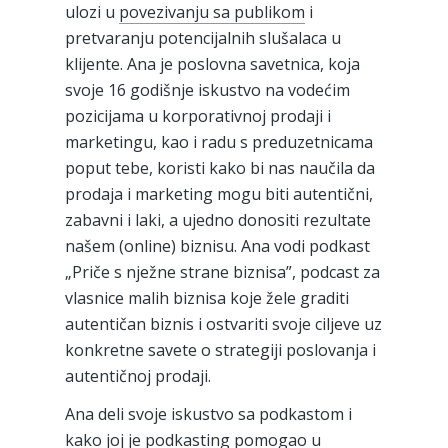
ulozi u
povezivanju sa publikom
i
pretvaranju potencijalnih slušalaca u
klijente. Ana je poslovna savetnica, koja
svoje 16 godišnje iskustvo na vodećim
pozicijama u korporativnoj prodaji i
marketingu, kao i radu s preduzetnicama
poput tebe, koristi kako bi nas naučila da
prodaja i marketing mogu biti autentični,
zabavni i laki, a ujedno donositi rezultate
našem (online) biznisu. Ana vodi podkast
„Priče s nježne strane biznisa”, podcast za
vlasnice malih biznisa koje žele graditi
autentičan biznis i ostvariti svoje ciljeve uz
konkretne savete o strategiji poslovanja i
autentičnoj prodaji.
Ana deli svoje iskustvo sa podkastom i
kako joj je podkasting pomogao u