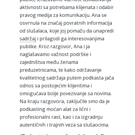
aktivnosti sa potrebama klijenata i odabir
pravog medija za komunikaciju. Ana se
osvrnula na značaj povratnih informacija
od slušalaca, koje joj pomažu da unapredi
sadržaj
i prilagodi ga interesovanjima
publike. Kroz razgovor, Ana i ja
naglašavamo važnost podrške i
zajedništva među ženama
preduzetnicama, te kako održavanje
kvalitetnog sadržaja putem podkasta jača
odnos sa postojećim klijentima i
omogućava bolje povezivanje sa novima.
Na kraju razgovora, zaključile smo da je
podkasting moćan alat za lični i
profesionalni rast, kao i za izgradnju
autentičnih i trajnih veza sa slušaocima.