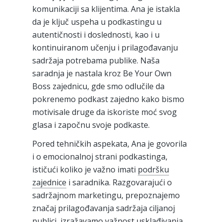
komunikaciji sa klijentima. Ana je istakla
da je ključ uspeha u podkastingu u
autentičnosti i doslednosti, kao i u
kontinuiranom učenju i prilagođavanju
sadržaja potrebama publike. Naša
saradnja je nastala kroz Be Your Own
Boss zajednicu, gde smo odlučile da
pokrenemo podkast zajedno kako bismo
motivisale druge da iskoriste moć svog
glasa i započnu svoje podkaste.
Pored tehničkih aspekata, Ana je govorila
i o emocionalnoj strani podkastinga,
ističući koliko je važno imati
podršku
zajednice
i saradnika. Razgovarajući o
sadržajnom marketingu, prepoznajemo
značaj prilagođavanja sadržaja ciljanoj
publici, izražavamo važnost usklađivanja