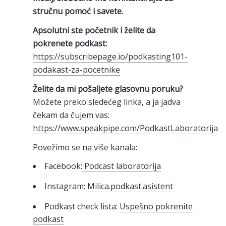
stručnu pomoć i savete.
Apsolutni ste početnik i želite da
pokrenete podkast:
https://subscribepage.io/podkasting101-
podakast-za-pocetnike
Želite da mi pošaljete glasovnu poruku?
Možete preko sledećeg linka, a ja jadva
čekam da čujem vas:
https://www.speakpipe.com/PodkastLaboratorija
Povežimo se na više kanala:
Facebook:
Podcast laboratorija
Instagram:
Milica.podkast.asistent
Podkast check lista:
Uspešno pokrenite
podkast