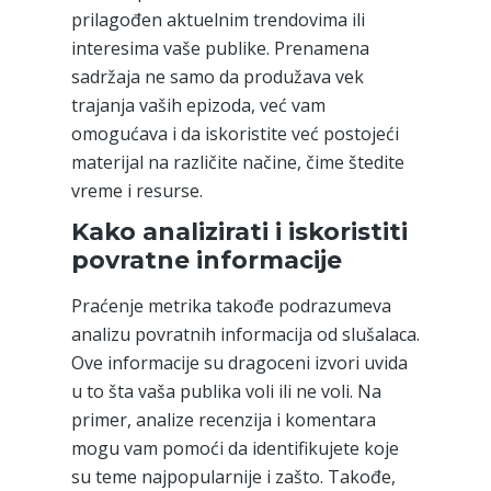
prilagođen aktuelnim trendovima ili
interesima vaše publike. Prenamena
sadržaja ne samo da produžava vek
trajanja vaših epizoda, već vam
omogućava i da iskoristite već postojeći
materijal na različite načine, čime štedite
vreme i resurse.
Kako analizirati i iskoristiti
povratne informacije
Praćenje metrika takođe podrazumeva
analizu povratnih informacija od slušalaca.
Ove informacije su dragoceni izvori uvida
u to šta vaša publika voli ili ne voli. Na
primer, analize recenzija i komentara
mogu vam pomoći da identifikujete koje
su teme najpopularnije i zašto. Takođe,