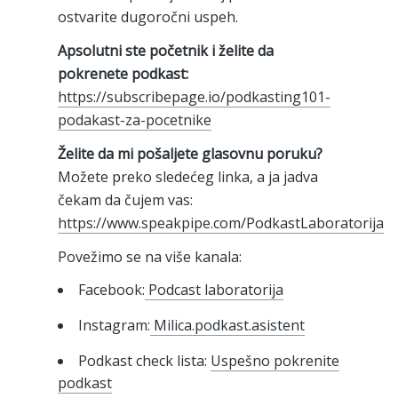
ostvarite dugoročni uspeh.
Apsolutni ste početnik i želite da
pokrenete podkast:
https://subscribepage.io/podkasting101-
podakast-za-pocetnike
Želite da mi pošaljete glasovnu poruku?
Možete preko sledećeg linka, a ja jadva
čekam da čujem vas:
https://www.speakpipe.com/PodkastLaboratorija
Povežimo se na više kanala:
Facebook:
Podcast laboratorija
Instagram:
Milica.podkast.asistent
Podkast check lista:
Uspešno pokrenite
podkast