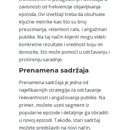
zavisnosti od frekvencije objavljivanja
epizoda. Ovi izveštaji treba da obuhvate
ključne metrike kao što su broj
preuzimanja, retention rate, i angažman
publike. Na taj način klijenti mogu videti
konkretne rezultate i vrednost koju im
donosite, što može pomoći u održavanju i
proširenju saradnje.
Prenamena sadržaja
Prenamena sadržaja je jedna od
najefikasnijih strategija za održavanje
relevantnosti i angažovanja publike. Na
primer, možete uzeti segment iz
popularne epizode i detaljnije ga obraditi
u novoj epizodi. Takođe, stari sadržaj
možete predstaviti na novi način,