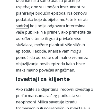
Metrike nisu samo alat za praćenje
uspeha; one su i moćan instrument za
planiranje budućih epizoda. Na osnovu
podataka koje dobijete, možete
kreirati
sadržaj
koji bolje odgovara interesima
vaše publike. Na primer, ako primetite da
određene teme ili gosti privlače više
slušalaca, možete planirati više sličnih
epizoda. Takođe, analize vam mogu
pomoći da odredite optimalno vreme za
objavljivanje novih epizoda kako biste
maksimalno povećali angažman.
Izveštaji za klijente
Ako radite sa klijentima, redovni izveštaji o
performansama vašeg podkasta su
neophodni. Milica savetuje izradu
tromesečnih ili polugodišnjih izveštaja, u