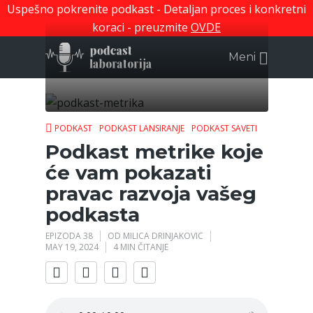
Uspešno pokrenite podkast - Detaljan proces i konkretni
koraci - preuzmite
OVDE
Meni
PODKAST
PODKAST LANSIRANJE
PODKAST SAVETI
Podkast metrike koje
će vam pokazati
pravac razvoja vašeg
podkasta
EPIZODA 38
OD
MILICA DRINJAKOVIC
MAY 19, 2024
4 MIN ČITANJE