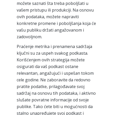
možete saznati šta treba poboljšati u
vašem pristupu ili produkciji. Na osnovu
ovih podataka, možete napraviti
konkretne promene i poboljšanja koja će
vašu publiku držati angažovanom i
zadovoljnom.
Praćenje metrika i prenamena sadržaja
ključni su za uspeh svakog podkasta.
Korišćenjem ovih strategija možete
osigurati da vaš podkast ostane
relevantan, angažujući i uspešan tokom
cele godine. Ne zaboravite da redovno
pratite podatke, prilagođavate svoj
sadržaj na osnovu tih podataka, i aktivno
slušate povratne informacije od svoje
publike. Tako ćete biti u mogućnosti da
stalno unapređujete svoj podkast i