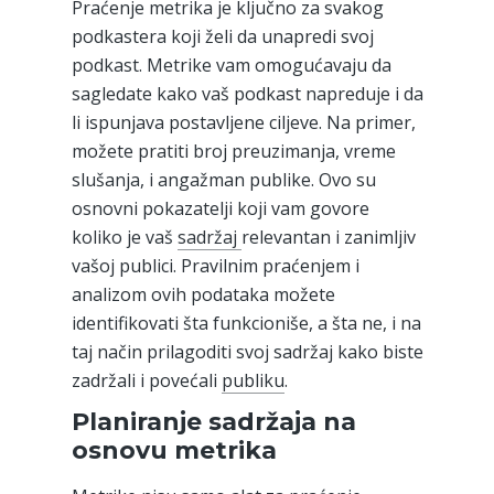
Praćenje metrika je ključno za svakog
podkastera koji želi da unapredi svoj
podkast. Metrike vam omogućavaju da
sagledate kako vaš podkast napreduje i da
li ispunjava postavljene ciljeve. Na primer,
možete pratiti broj preuzimanja, vreme
slušanja, i angažman publike. Ovo su
osnovni pokazatelji koji vam govore
koliko je vaš
sadržaj
relevantan i zanimljiv
vašoj publici. Pravilnim praćenjem i
analizom ovih podataka možete
identifikovati šta funkcioniše, a šta ne, i na
taj način prilagoditi svoj sadržaj kako biste
zadržali i povećali
publiku
.
Planiranje sadržaja na
osnovu metrika