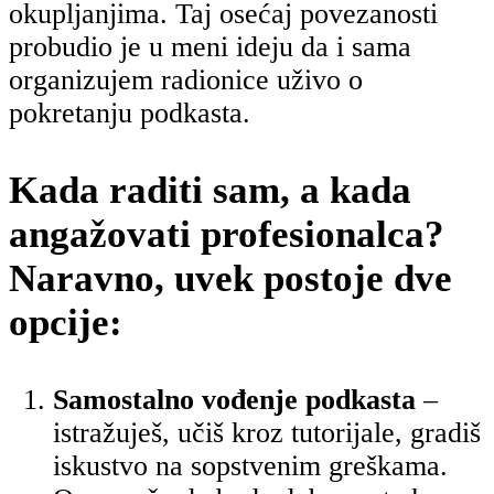
okupljanjima. Taj osećaj povezanosti
probudio je u meni ideju da i sama
organizujem radionice uživo o
pokretanju podkasta.
Kada raditi sam, a kada
angažovati profesionalca?
Naravno, uvek postoje dve
opcije:
Samostalno vođenje podkasta
–
istražuješ, učiš kroz tutorijale, gradiš
iskustvo na sopstvenim greškama.