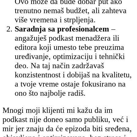
Ovo može da bude dobar put ako
trenutno nemaš budžet, ali zahteva
više vremena i strpljenja.
Saradnja sa profesionalcem
–
angažuješ podkast menadžera ili
editora koji umesto tebe preuzima
uređivanje, optimizaciju i tehnički
deo. Na taj način zadržavaš
konzistentnost i dobijaš na kvalitetu,
a tvoje vreme ostaje fokusirano na
ono što najbolje radiš.
Mnogi moji klijenti mi kažu da im
podkast nije doneo samo publiku, već i
mir jer znaju da će epizoda biti sređena,