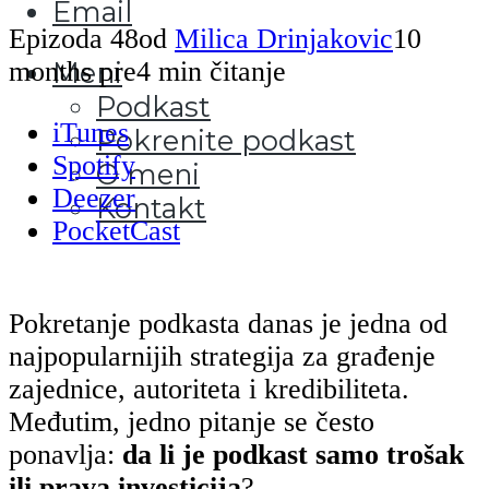
Email
Epizoda 48
od
Milica Drinjakovic
10
months pre
4 min čitanje
Meni
Podkast
iTunes
Pokrenite podkast
Spotify
O meni
Deezer
Kontakt
PocketCast
Pokretanje podkasta danas je jedna od
najpopularnijih strategija za građenje
zajednice, autoriteta i kredibiliteta.
Međutim, jedno pitanje se često
ponavlja:
da li je podkast samo trošak
ili prava investicija
?