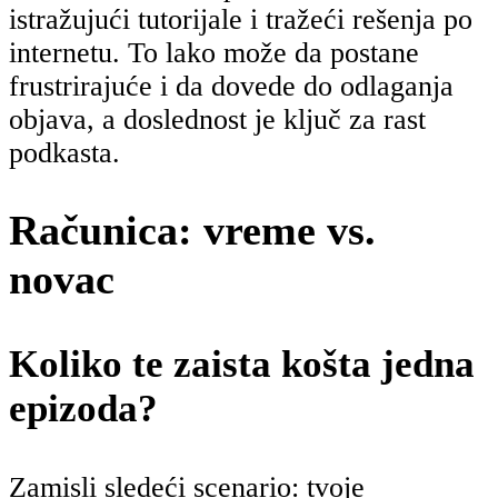
istražujući tutorijale i tražeći rešenja po
internetu. To lako može da postane
frustrirajuće i da dovede do odlaganja
objava, a doslednost je ključ za rast
podkasta.
Računica: vreme vs.
novac
Koliko te zaista košta jedna
epizoda?
Zamisli sledeći scenario: tvoje