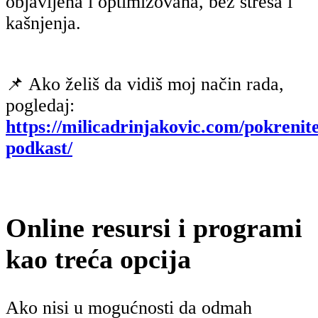
objavljena i optimizovana, bez stresa i
kašnjenja.
📌 Ako želiš da vidiš moj način rada,
pogledaj:
https://milicadrinjakovic.com/pokrenit
podkast/
Online resursi i programi
kao treća opcija
Ako nisi u mogućnosti da odmah