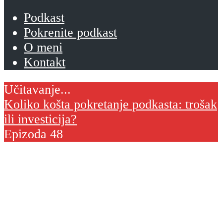
Podkast
Pokrenite podkast
O meni
Kontakt
Koliko košta pokretanje podkasta: trošak
ili investicija?
Epizoda 48