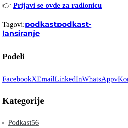
👉
Prijavi se ovde za radionicu
podkast
podkast-
Tagovi:
lansiranje
Podeli
Facebook
X
Email
LinkedIn
WhatsApp
vKon
Kategorije
Podkast
56