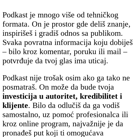
Podkast je mnogo više od tehničkog
formata. On je prostor gde deliš znanje,
inspirišeš i gradiš odnos sa publikom.
Svaka povratna informacija koju dobiješ
– bilo kroz komentar, poruku ili mail –
potvrđuje da tvoj glas ima uticaj.
Podkast nije trošak osim ako ga tako ne
posmatraš. On može da bude tvoja
investicija u autoritet, kredibilitet i
klijente
. Bilo da odlučiš da ga vodiš
samostalno, uz pomoć profesionalca ili
kroz online program, najvažnije je da
pronađeš put koji ti omogućava