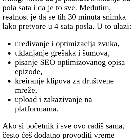
pola sata i da je to sve. Međutim,
realnost je da se tih 30 minuta snimka
lako pretvore u 4 sata posla. U to ulazi:
uređivanje i optimizacija zvuka,
uklanjanje grešaka i šumova,
pisanje SEO optimizovanog opisa
epizode,
kreiranje klipova za društvene
mreže,
upload i zakazivanje na
platformama.
Ako si početnik i sve ovo radiš sama,
često ćeš dodatno provoditi vreme