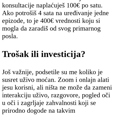
konsultacije naplaćuješ 100€ po satu.
Ako potrošiš 4 sata na uređivanje jedne
epizode, to je 400€ vrednosti koju si
mogla da zaradiš od svog primarnog
posla.
Trošak ili investicija?
Još važnije, podsetile su me koliko je
susret uživo moćan. Zoom i onlajn alati
jesu korisni, ali ništa ne može da zameni
interakciju uživo, razgovore, pogled oči
u oči i zagrljaje zahvalnosti koji se
prirodno dogode na takvim