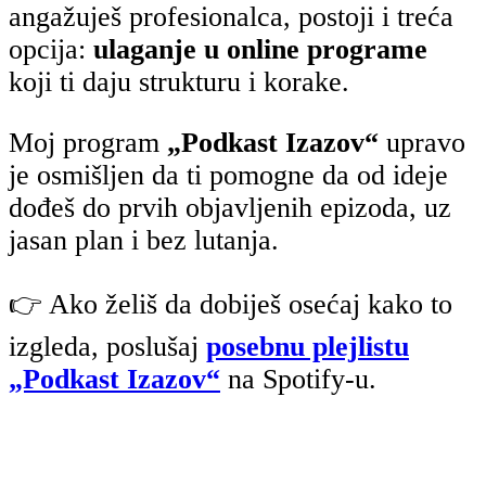
angažuješ profesionalca, postoji i treća
opcija:
ulaganje u online programe
koji ti daju strukturu i korake.
Moj program
„Podkast Izazov“
upravo
je osmišljen da ti pomogne da od ideje
dođeš do prvih objavljenih epizoda, uz
jasan plan i bez lutanja.
👉 Ako želiš da dobiješ osećaj kako to
izgleda, poslušaj
posebnu plejlistu
„Podkast Izazov“
na Spotify-u.