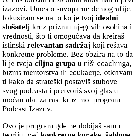
izazovi. Umesto suvoparne demografije,
fokusiram se na to ko je tvoj
idealni
slušatelj
kroz prizmu njegovih osobina i
vrednosti, što ti omogućava da kreiraš
istinski
relevantan sadržaj
koji rešava
konkretne probleme. Bez obzira na to da
li je tvoja
ciljna grupa
u niši coachinga,
biznis mentorstva ili edukacije, otkrivam
ti kako da strateški postaviš stubove
svog podcasta i pretvoriš svoj glas u
moćan alat za rast kroz moj program
Podcast Izazov.
Ovo je program gde ne dobijaš samo
teoriju, već
konkretne korake, šablone