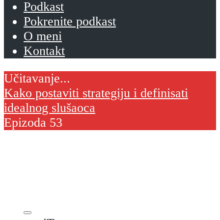
Podkast
Pokrenite podkast
O meni
Kontakt
Kako postaviti strategiju i definisati
idealnog slušaoca
Epizoda 53