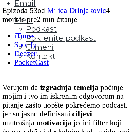
Email
Epizoda 53
od
Milica Drinjakovic
4
months pre
2 min čitanje
Meni
Podkast
iTunes
Pokrenite podkast
Spotify
O meni
Deezer
Kontakt
PocketCast
Verujem da
izgradnja temelja
počinje
mojim i tvojim iskrenim odgovorom na
pitanje zašto uopšte pokrećemo podcast,
jer su jasno definisani
ciljevi
i
unutrašnja
motivacija
jedini filter koji
će nas održati doslednim kada naiđu prvi