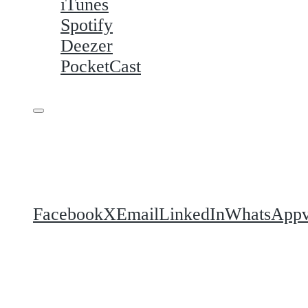
iTunes
Spotify
Deezer
PocketCast
Podeli
Facebook
X
Email
LinkedIn
WhatsApp