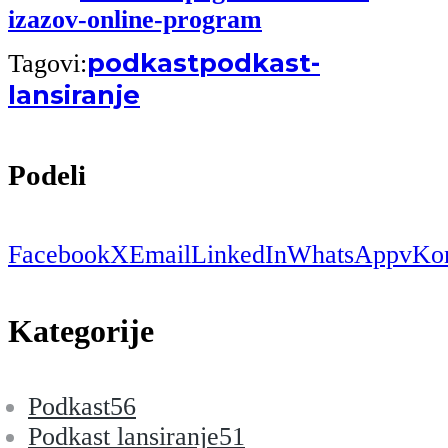
izazov-online-program
podkast
podkast-
Tagovi:
lansiranje
Podeli
Facebook
X
Email
LinkedIn
WhatsApp
vKon
Kategorije
Podkast
56
Podkast lansiranje
51