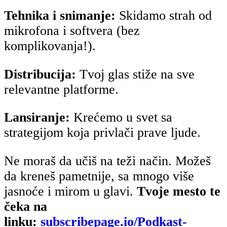
Tehnika i snimanje:
Skidamo strah od
mikrofona i softvera (bez
komplikovanja!).
Distribucija:
Tvoj glas stiže na sve
relevantne platforme.
Lansiranje:
Krećemo u svet sa
strategijom koja privlači prave ljude.
Ne moraš da učiš na teži način. Možeš
da kreneš pametnije, sa mnogo više
jasnoće i mirom u glavi.
Tvoje mesto te
čeka na
linku:
subscribepage.io/Podkast-