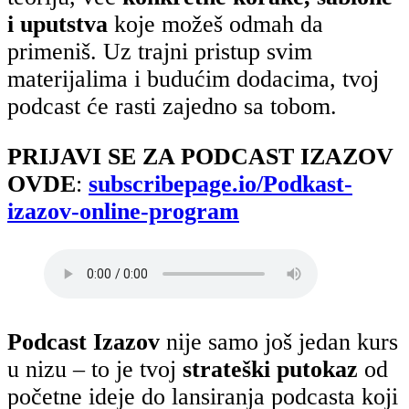
i uputstva
koje možeš odmah da
primeniš. Uz trajni pristup svim
materijalima i budućim dodacima, tvoj
podcast će rasti zajedno sa tobom.
PRIJAVI SE ZA PODCAST IZAZOV
OVDE
:
subscribepage.io/Podkast-
izazov-online-program
Podcast Izazov
nije samo još jedan kurs
u nizu – to je tvoj
strateški putokaz
od
početne ideje do lansiranja podcasta koji