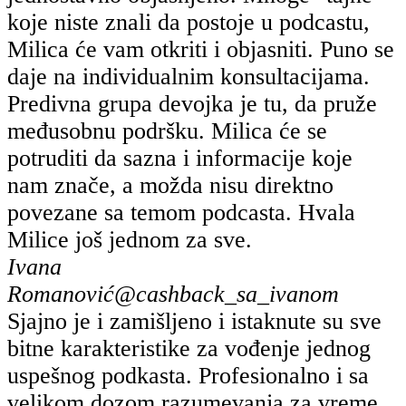
koje niste znali da postoje u podcastu,
Milica će vam otkriti i objasniti. Puno se
daje na individualnim konsultacijama.
Predivna grupa devojka je tu, da pruže
međusobnu podršku. Milica će se
potruditi da sazna i informacije koje
nam znače, a možda nisu direktno
povezane sa temom podcasta. Hvala
Milice još jednom za sve.
Ivana
Romanović
@cashback_sa_ivanom
Sjajno je i zamišljeno i istaknute su sve
bitne karakteristike za vođenje jednog
uspešnog podkasta. Profesionalno i sa
velikom dozom razumevanja za vreme