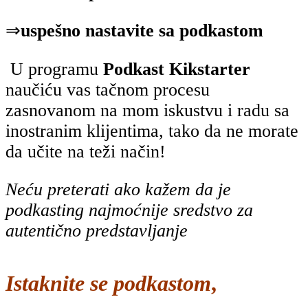
⇒
uspešno nastavite sa podkastom
U programu
Podkast Kikstarter
naučiću vas tačnom procesu
zasnovanom na mom iskustvu i radu sa
inostranim klijentima, tako da ne morate
da učite na teži način!
Neću preterati ako kažem da je
podkasting najmoćnije sredstvo za
autentično predstavljanje
Istaknite se podkastom
,