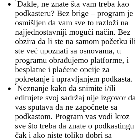
Dakle, ne znate šta vam treba kao
podkasteru? Bez brige – program je
osmišljen da vam sve to razloži na
najjednostavniji mogući način. Bez
obzira da li ste na samom početku ili
ste već upoznati sa osnovama, u
programu obrađujemo platforme, i
besplatne i plaćene opcije za
pokretanje i upravljanjem podkasta.
Neznanje kako da snimite i/ili
editujete svoj sadržaj nije izgovor da
vas sputava da ne započnete sa
podkastom. Program vas vodi kroz
sve što treba da znate o podkastingu
čak i ako niste toliko dobri sa