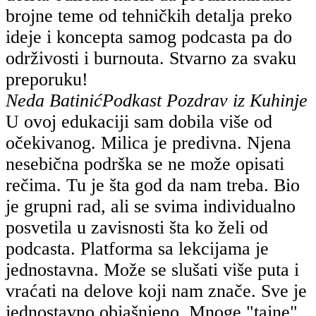
brojne teme od tehničkih detalja preko
ideje i koncepta samog podcasta pa do
održivosti i burnouta. Stvarno za svaku
preporuku!
Neda Batinić
Podkast Pozdrav iz Kuhinje
U ovoj edukaciji sam dobila više od
očekivanog. Milica je predivna. Njena
nesebična podrška se ne može opisati
rečima. Tu je šta god da nam treba. Bio
je grupni rad, ali se svima individualno
posvetila u zavisnosti šta ko želi od
podcasta. Platforma sa lekcijama je
jednostavna. Može se slušati više puta i
vraćati na delove koji nam znače. Sve je
jednostavno objašnjeno. Mnoge "tajne"