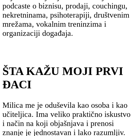
podcaste o biznisu, prodaji, couchingu,
nekretninama, psihoterapiji, društvenim
mrežama, vokalnim treninzima i
organizaciji događaja.
ŠTA KAŽU MOJI PRVI
ĐACI
Milica me je oduševila kao osoba i kao
učiteljica. Ima veliko praktično iskustvo
i način na koji objašnjava i prenosi
znanje je jednostavan i lako razumljiv.