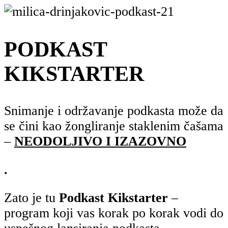
PODKAST
KIKSTARTER
Snimanje i održavanje podkasta može da
se čini kao žongliranje staklenim čašama
–
NEODOLJIVO I IZAZOVNO
.
Zato je tu
Podkast Kikstarter
–
program koji vas korak po korak vodi do