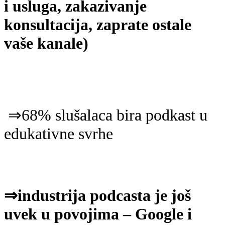
i usluga, zakazivanje
konsultacija, zaprate ostale
vaše kanale)
⇒68% slušalaca bira podkast u
edukativne svrhe
⇒industrija podcasta je još
uvek u povojima – Google i