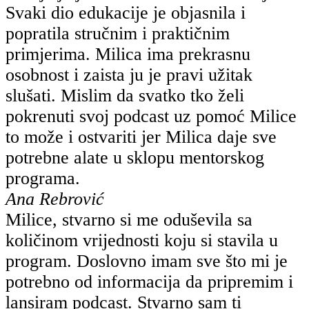
Svaki dio edukacije je objasnila i
popratila stručnim i praktičnim
primjerima. Milica ima prekrasnu
osobnost i zaista ju je pravi užitak
slušati. Mislim da svatko tko želi
pokrenuti svoj podcast uz pomoć Milice
to može i ostvariti jer Milica daje sve
potrebne alate u sklopu mentorskog
programa.
Ana Rebrović
Milice, stvarno si me oduševila sa
količinom vrijednosti koju si stavila u
program. Doslovno imam sve što mi je
potrebno od informacija da pripremim i
lansiram podcast. Stvarno sam ti