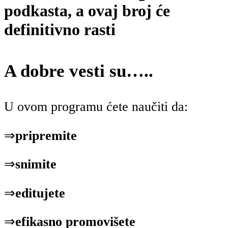
podkasta, a ovaj broj će
definitivno rasti
A dobre vesti su…..
U ovom programu ćete naučiti da:
⇒
pripremite
⇒
snimite
⇒
editujete
⇒
efikasno promovišete