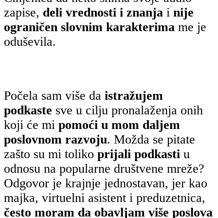
zapise,
deli vrednosti i znanja
i
nije
ograničen slovnim karakterima
me je
oduševila.
Počela sam više da
istražujem
podkaste
sve u cilju pronalaženja onih
koji će mi
pomoći u mom daljem
poslovnom razvoju
. Možda se pitate
zašto su mi toliko
prijali podkasti
u
odnosu na popularne društvene mreže?
Odgovor je krajnje jednostavan, jer kao
majka, virtuelni asistent i preduzetnica,
često moram da obavljam više poslova