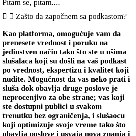
Pitam se, pitam....
Zašto da započnem sa podkastom?
Kao platforma, omogućuje vam da
prenesete vrednost i poruku na
jedinstven način tako što ste u ušima
slušalaca koji su došli na vaš podkast
po vrednost, ekspertizu i kvalitet koji
nudite. Mogućnost da vas neko prati i
sluša dok obavlja druge poslove je
neprocenjivo za obe strane; vas koji
ste dostupni publici u svakom
trenutku bez ograničenja, i slušaocu
koji optimizuje svoje vreme tako što
obavlja poslove i usvaja nova znanja i