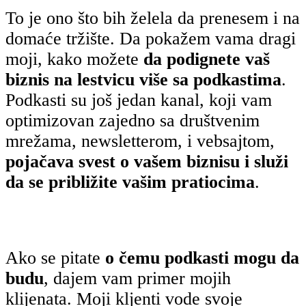
To je ono što bih želela da prenesem i na
domaće tržište. Da pokažem vama dragi
moji, kako možete
da podignete vaš
biznis na lestvicu više sa podkastima
.
Podkasti su još jedan kanal, koji vam
optimizovan zajedno sa društvenim
mrežama, newsletterom, i vebsajtom,
pojačava svest o vašem biznisu i služi
da se približite vašim pratiocima
.
Ako se pitate
o čemu podkasti mogu da
budu
, dajem vam primer mojih
klijenata. Moji kljenti vode svoje