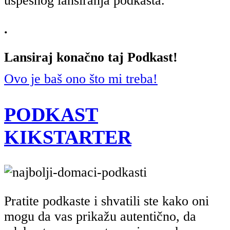
uspešnog lansiranja podkasta.
.
Lansiraj konačno taj Podkast!
Ovo je baš ono što mi treba!
PODKAST
KIKSTARTER
Pratite podkaste i shvatili ste kako oni
mogu da vas prikažu autentično, da