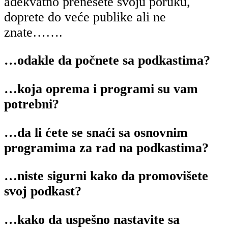
adekvatno prenesete svoju poruku,
doprete do veće publike ali ne
znate…….
…odakle da počnete sa podkastima?
…koja oprema i programi su vam
potrebni?
…da li ćete se snaći sa osnovnim
programima za rad na podkastima?
…niste sigurni kako da promovišete
svoj podkast?
…kako da uspešno nastavite sa