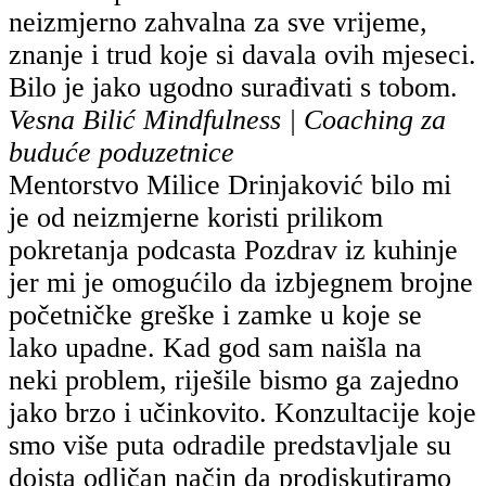
neizmjerno zahvalna za sve vrijeme,
znanje i trud koje si davala ovih mjeseci.
Bilo je jako ugodno surađivati s tobom.
Vesna Bilić
Mindfulness | Coaching za
buduće poduzetnice
Mentorstvo Milice Drinjaković bilo mi
je od neizmjerne koristi prilikom
pokretanja podcasta Pozdrav iz kuhinje
jer mi je omogućilo da izbjegnem brojne
početničke greške i zamke u koje se
lako upadne. Kad god sam naišla na
neki problem, riješile bismo ga zajedno
jako brzo i učinkovito. Konzultacije koje
smo više puta odradile predstavljale su
doista odličan način da prodiskutiramo