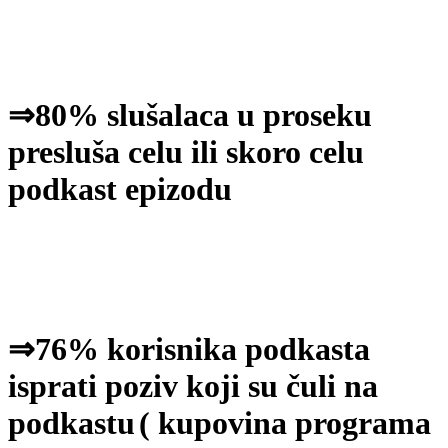
⇒80% slušalaca u proseku
presluša celu ili skoro celu
podkast epizodu
⇒76% korisnika podkasta
isprati poziv koji su čuli na
podkastu
( kupovina programa