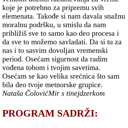
koje je potrebno za pripremu svih
elemenata. Takođe si nam davala snažnu
moralnu podršku, u smislu da nam
približiš sve to samo kao deo procesa i
da sve to možemo savladati. Da si tu za
nas i to sasvim dovoljan vremenski
period. Osećam sigurnost da radim
vođena tobom i tvojim savetima.
Osećam se kao velika srećnica što sam
bila deo tvoje metnorske grupice.
Nataša Čolović
Mir s tinejdzerkom
PROGRAM SADRŽI: